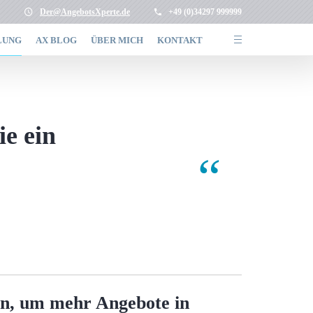
Der@AngebotsXperte.de
+49 (0)34297 999999
LUNG
AX BLOG
ÜBER MICH
KONTAKT
ie ein
en, um mehr Angebote in