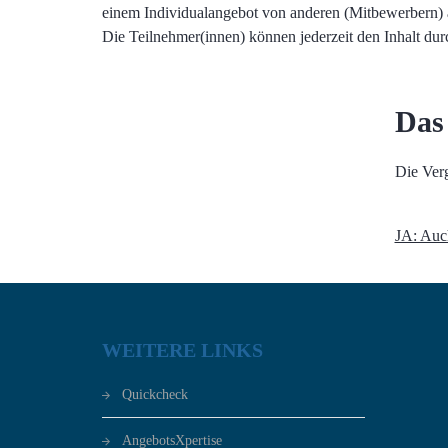
einem Individualangebot von anderen (Mitbewerbern)
Die Teilnehmer(innen) können jederzeit den Inhalt durc
Das
Die Verg
JA: Auc
WEITERE LINKS
Quickcheck
AngebotsXpertise