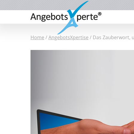
Home
/
AngebotsXpertise
/
Das Zauberwort, 