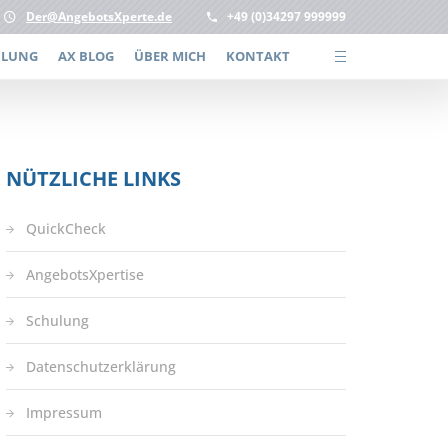
Der@AngebotsXperte.de
+49 (0)34297 999999
ULUNG
AX BLOG
ÜBER MICH
KONTAKT
NÜTZLICHE LINKS
QuickCheck
AngebotsXpertise
Schulung
Datenschutzerklärung
Impressum